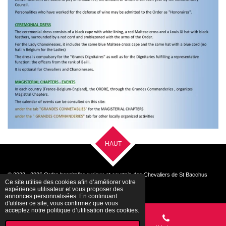
HAUT
© 2022 - 2026 Ordre hospitalier curieux et courtois des Chevaliers de St Bacchus
Ce site utilise des cookies afin d’améliorer votre
Propulsé par
Webador
expérience utilisateur et vous proposer des
annonces personnalisées. En continuant
d'utiliser ce site, vous confirmez que vous
acceptez notre politique d’utilisation des cookies.